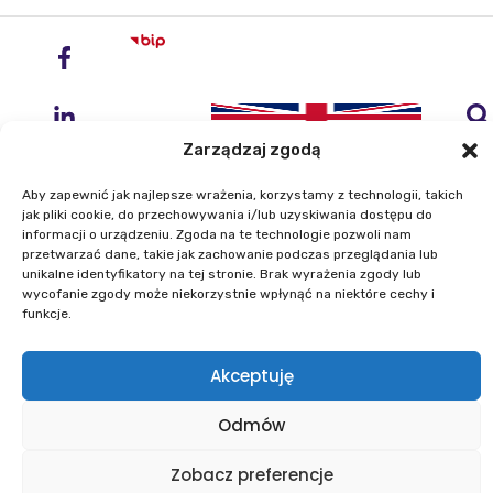
Zarządzaj zgodą
Aby zapewnić jak najlepsze wrażenia, korzystamy z technologii, takich
jak pliki cookie, do przechowywania i/lub uzyskiwania dostępu do
informacji o urządzeniu. Zgoda na te technologie pozwoli nam
przetwarzać dane, takie jak zachowanie podczas przeglądania lub
Instytut Geodezji i Kartografii
unikalne identyfikatory na tej stronie. Brak wyrażenia zgody lub
ul. Zygmunta Modzelewskiego 27
wycofanie zgody może niekorzystnie wpłynąć na niektóre cechy i
02-679 Warszawa
funkcje.
Telefon: +48 22 329 19 00
Akceptuję
E-mail: igik@igik.edu.pl
Odmów
Mapa strony
Deklaracje dostępności
Polityka prywatności
Klauzule informacyjne IGiK
Zobacz preferencje
Plan równości płci
Polityka plików cookies