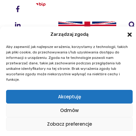
Zarządzaj zgodą
Aby zapewnić jak najlepsze wrażenia, korzystamy z technologii, takich
jak pliki cookie, do przechowywania i/lub uzyskiwania dostępu do
informacji o urządzeniu. Zgoda na te technologie pozwoli nam
przetwarzać dane, takie jak zachowanie podczas przeglądania lub
Instytut Geodezji i Kartografii
unikalne identyfikatory na tej stronie. Brak wyrażenia zgody lub
ul. Zygmunta Modzelewskiego 27
wycofanie zgody może niekorzystnie wpłynąć na niektóre cechy i
02-679 Warszawa
funkcje.
Telefon: +48 22 329 19 00
Akceptuję
E-mail: igik@igik.edu.pl
Odmów
Mapa strony
Deklaracje dostępności
Polityka prywatności
Klauzule informacyjne IGiK
Zobacz preferencje
Plan równości płci
Polityka plików cookies
Powered by ESITIO - Your Digital Space