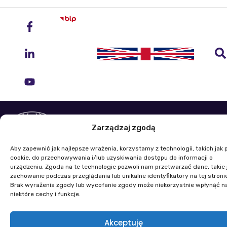
Instytut Geodezji i Kartografii
Zarządzaj zgodą
ul. Zygmunta Modzelewskiego 27
02-679 Warszawa
Aby zapewnić jak najlepsze wrażenia, korzystamy z technologii, takich jak p
cookie, do przechowywania i/lub uzyskiwania dostępu do informacji o
urządzeniu. Zgoda na te technologie pozwoli nam przetwarzać dane, takie 
Telefon: +48 22 329 19 00
zachowanie podczas przeglądania lub unikalne identyfikatory na tej stroni
E-mail: igik@igik.edu.pl
Brak wyrażenia zgody lub wycofanie zgody może niekorzystnie wpłynąć n
niektóre cechy i funkcje.
Mapa strony
Deklaracje dostępności
Polityka prywatności
Klauzule informacyjne IGiK
Akceptuję
Plan równości płci
Polityka plików cookies