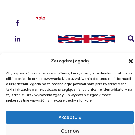
Zarządzaj zgodą
Aby zapewnić jak najlepsze wrażenia, korzystamy z technologii, takich jak
Instytut Geodezji i Kartografii
pliki cookie, do przechowywania i/lub uzyskiwania dostępu do informacji
o urządzeniu. Zgoda na te technologie pozwoli nam przetwarzać dane,
ul. Zygmunta Modzelewskiego 27
takie jak zachowanie podczas przeglądania lub unikalne identyfikatory na
02-679 Warszawa
tej stronie. Brak wyrażenia zgody lub wycofanie zgody może
niekorzystnie wpłynąć na niektóre cechy i funkcje.
Telefon: +48 22 329 19 00
Akceptuję
E-mail: igik@igik.edu.pl
Mapa strony
Deklaracje dostępności
Odmów
Polityka prywatności
Klauzule informacyjne IGiK