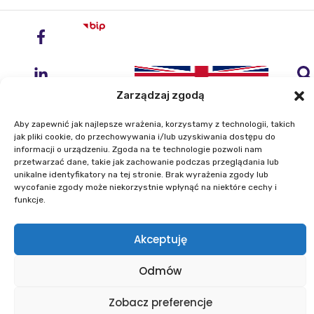
Zarządzaj zgodą
Aby zapewnić jak najlepsze wrażenia, korzystamy z technologii, takich
jak pliki cookie, do przechowywania i/lub uzyskiwania dostępu do
informacji o urządzeniu. Zgoda na te technologie pozwoli nam
przetwarzać dane, takie jak zachowanie podczas przeglądania lub
Instytut Geodezji i Kartografii
unikalne identyfikatory na tej stronie. Brak wyrażenia zgody lub
ul. Zygmunta Modzelewskiego 27
wycofanie zgody może niekorzystnie wpłynąć na niektóre cechy i
02-679 Warszawa
funkcje.
Telefon: +48 22 329 19 00
Akceptuję
E-mail: igik@igik.edu.pl
Odmów
Mapa strony
Deklaracje dostępności
Polityka prywatności
Klauzule informacyjne IGiK
Zobacz preferencje
Plan równości płci
Polityka plików cookies