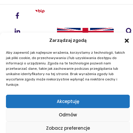
Zarządzaj zgodą
Aby zapewnić jak najlepsze wrażenia, korzystamy z technologii, takich
jak pliki cookie, do przechowywania i/lub uzyskiwania dostępu do
informacji o urządzeniu. Zgoda na te technologie pozwoli nam
przetwarzać dane, takie jak zachowanie podczas przeglądania lub
Instytut Geodezji i Kartografii
unikalne identyfikatory na tej stronie. Brak wyrażenia zgody lub
ul. Zygmunta Modzelewskiego 27
wycofanie zgody może niekorzystnie wpłynąć na niektóre cechy i
02-679 Warszawa
funkcje.
Telefon: +48 22 329 19 00
Akceptuję
E-mail: igik@igik.edu.pl
Odmów
Mapa strony
Deklaracje dostępności
Polityka prywatności
Klauzule informacyjne IGiK
Zobacz preferencje
Plan równości płci
Polityka plików cookies