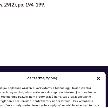
, 29(2), pp. 194-199.
Zarządzaj zgodą
48 22 329 19 00
k@igik.edu.pl
 jak najlepsze wrażenia, korzystamy z technologii, takich jak pliki
przechowywania i/lub uzyskiwania dostępu do informacji o urządzeniu.
 technologie pozwoli nam przetwarzać dane, takie jak zachowanie
wności płci
Polityka plików cookies
eglądania lub unikalne identyfikatory na tej stronie. Brak wyrażenia
ycofanie zgody może niekorzystnie wpłynąć na niektóre cechy i funkcje.