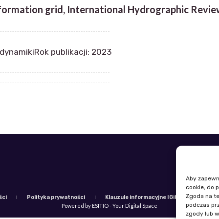
rmation grid, International Hydrographic Review
odynamiki
Rok publikacji: 2023
Telefon: +
E-mail: igi
Aby zapewnić
cookie, do 
Zgoda na te
ści
Polityka prywatności
Klauzule informacyjne IGiK
Plan ró
podczas prz
Powered by ESITIO - Your Digital Space
zgody lub w