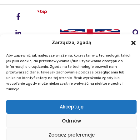
Zarządzaj zgodą
Aby zapewnić jak najlepsze wrażenia, korzystamy z technologii, takich
jak pliki cookie, do przechowywania i/lub uzyskiwania dostępu do
informacji o urządzeniu. Zgoda na te technologie pozwoli nam
przetwarzać dane, takie jak zachowanie podczas przeglądania lub
Instytut Geodezji i Kartografii
unikalne identyfikatory na tej stronie. Brak wyrażenia zgody lub
ul. Zygmunta Modzelewskiego 27
wycofanie zgody może niekorzystnie wpłynąć na niektóre cechy i
02-679 Warszawa
funkcje.
Telefon: +48 22 329 19 00
Akceptuję
E-mail: igik@igik.edu.pl
Odmów
Mapa strony
Deklaracje dostępności
Polityka prywatności
Klauzule informacyjne IGiK
Zobacz preferencje
Plan równości płci
Polityka plików cookies