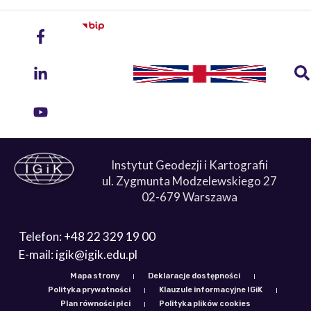
Instytut Geodezji i Kartografii
ul. Zygmunta Modzelewskiego 27
02-679 Warszawa
Telefon: +48 22 329 19 00
E-mail: igik@igik.edu.pl
Mapa strony
Deklaracje dostępności
Polityka prywatności
Klauzule informacyjne IGiK
Plan równości płci
Polityka plików cookies