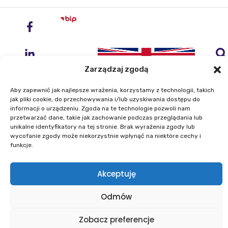
Zarządzaj zgodą
Aby zapewnić jak najlepsze wrażenia, korzystamy z technologii, takich
jak pliki cookie, do przechowywania i/lub uzyskiwania dostępu do
informacji o urządzeniu. Zgoda na te technologie pozwoli nam
przetwarzać dane, takie jak zachowanie podczas przeglądania lub
Instytut Geodezji i Kartografii
unikalne identyfikatory na tej stronie. Brak wyrażenia zgody lub
ul. Zygmunta Modzelewskiego 27
wycofanie zgody może niekorzystnie wpłynąć na niektóre cechy i
02-679 Warszawa
funkcje.
Telefon: +48 22 329 19 00
Akceptuję
E-mail: igik@igik.edu.pl
Odmów
Mapa strony
Deklaracje dostępności
Polityka prywatności
Klauzule informacyjne IGiK
Zobacz preferencje
Plan równości płci
Polityka plików cookies