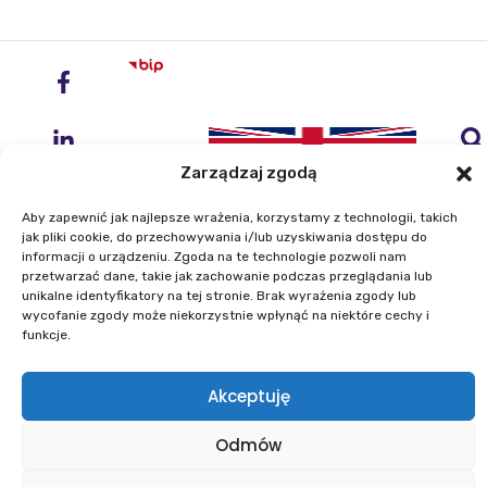
Zarządzaj zgodą
Aby zapewnić jak najlepsze wrażenia, korzystamy z technologii, takich
jak pliki cookie, do przechowywania i/lub uzyskiwania dostępu do
informacji o urządzeniu. Zgoda na te technologie pozwoli nam
przetwarzać dane, takie jak zachowanie podczas przeglądania lub
Instytut Geodezji i Kartografii
unikalne identyfikatory na tej stronie. Brak wyrażenia zgody lub
ul. Zygmunta Modzelewskiego 27
wycofanie zgody może niekorzystnie wpłynąć na niektóre cechy i
02-679 Warszawa
funkcje.
Telefon: +48 22 329 19 00
Akceptuję
E-mail: igik@igik.edu.pl
Odmów
Mapa strony
Deklaracje dostępności
Polityka prywatności
Klauzule informacyjne IGiK