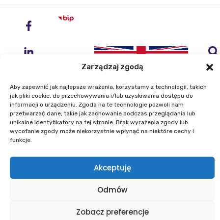
Zarządzaj zgodą
Aby zapewnić jak najlepsze wrażenia, korzystamy z technologii, takich
jak pliki cookie, do przechowywania i/lub uzyskiwania dostępu do
informacji o urządzeniu. Zgoda na te technologie pozwoli nam
przetwarzać dane, takie jak zachowanie podczas przeglądania lub
Instytut Geodezji i Kartografii
unikalne identyfikatory na tej stronie. Brak wyrażenia zgody lub
ul. Zygmunta Modzelewskiego 27
wycofanie zgody może niekorzystnie wpłynąć na niektóre cechy i
02-679 Warszawa
funkcje.
Telefon: +48 22 329 19 00
Akceptuję
E-mail: igik@igik.edu.pl
Odmów
Mapa strony
Deklaracje dostępności
Polityka prywatności
Klauzule informacyjne IGiK
Zobacz preferencje
Plan równości płci
Polityka plików cookies