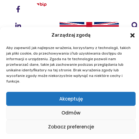
Zarządzaj zgodą
Aby zapewnić jak najlepsze wrażenia, korzystamy z technologii, takich
jak pliki cookie, do przechowywania i/lub uzyskiwania dostępu do
informacji o urządzeniu. Zgoda na te technologie pozwoli nam
przetwarzać dane, takie jak zachowanie podczas przeglądania lub
Instytut Geodezji i Kartografii
unikalne identyfikatory na tej stronie. Brak wyrażenia zgody lub
ul. Zygmunta Modzelewskiego 27
wycofanie zgody może niekorzystnie wpłynąć na niektóre cechy i
02-679 Warszawa
funkcje.
Telefon: +48 22 329 19 00
Akceptuję
E-mail: igik@igik.edu.pl
Odmów
Mapa strony
Deklaracje dostępności
Polityka prywatności
Klauzule informacyjne IGiK
Zobacz preferencje
Plan równości płci
Polityka plików cookies
Powered by ESITIO - Your Digital Space