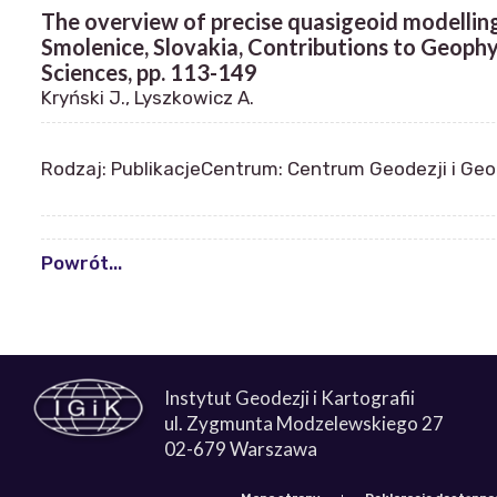
The overview of precise quasigeoid modellin
Smolenice, Slovakia, Contributions to Geoph
Sciences, pp. 113-149
Kryński J., Lyszkowicz A.
Rodzaj: Publikacje
Centrum: Centrum Geodezji i Ge
Powrót...
Instytut Geodezji i Kartografii
ul. Zygmunta Modzelewskiego 27
02-679 Warszawa