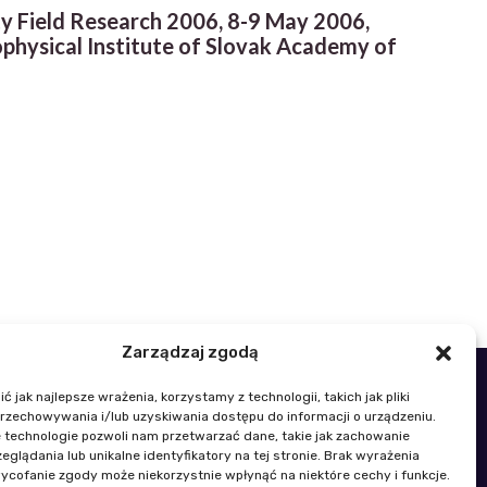
ty Field Research 2006, 8-9 May 2006,
ophysical Institute of Slovak Academy of
Zarządzaj zgodą
 jak najlepsze wrażenia, korzystamy z technologii, takich jak pliki
48 22 329 19 00
przechowywania i/lub uzyskiwania dostępu do informacji o urządzeniu.
k@igik.edu.pl
 technologie pozwoli nam przetwarzać dane, takie jak zachowanie
eglądania lub unikalne identyfikatory na tej stronie. Brak wyrażenia
ycofanie zgody może niekorzystnie wpłynąć na niektóre cechy i funkcje.