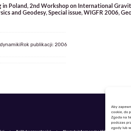
g in Poland, 2nd Workshop on International Gravi
ysics and Geodesy, Special issue, WIGFR 2006, Ge
odynamiki
Rok publikacji: 2006
Aby zapewnić
Telefon: +
cookie, do 
E-mail: igi
Zgoda na te
podczas prz
zgody lub w