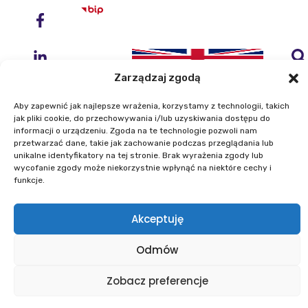
Zarządzaj zgodą
Aby zapewnić jak najlepsze wrażenia, korzystamy z technologii, takich
jak pliki cookie, do przechowywania i/lub uzyskiwania dostępu do
informacji o urządzeniu. Zgoda na te technologie pozwoli nam
przetwarzać dane, takie jak zachowanie podczas przeglądania lub
Instytut Geodezji i Kartografii
unikalne identyfikatory na tej stronie. Brak wyrażenia zgody lub
ul. Zygmunta Modzelewskiego 27
wycofanie zgody może niekorzystnie wpłynąć na niektóre cechy i
02-679 Warszawa
funkcje.
Telefon: +48 22 329 19 00
Akceptuję
E-mail: igik@igik.edu.pl
Odmów
Mapa strony
Deklaracje dostępności
Polityka prywatności
Klauzule informacyjne IGiK
Zobacz preferencje
Plan równości płci
Polityka plików cookies
Powered by ESITIO - Your Digital Space