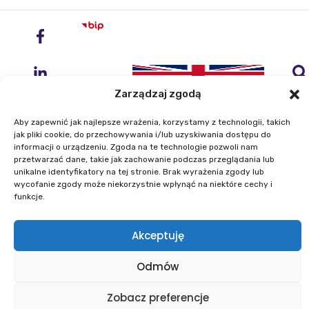
Zarządzaj zgodą
Aby zapewnić jak najlepsze wrażenia, korzystamy z technologii, takich
jak pliki cookie, do przechowywania i/lub uzyskiwania dostępu do
informacji o urządzeniu. Zgoda na te technologie pozwoli nam
przetwarzać dane, takie jak zachowanie podczas przeglądania lub
Instytut Geodezji i Kartografii
unikalne identyfikatory na tej stronie. Brak wyrażenia zgody lub
ul. Zygmunta Modzelewskiego 27
wycofanie zgody może niekorzystnie wpłynąć na niektóre cechy i
02-679 Warszawa
funkcje.
Telefon: +48 22 329 19 00
Akceptuję
E-mail: igik@igik.edu.pl
Odmów
Mapa strony
Deklaracje dostępności
Polityka prywatności
Klauzule informacyjne IGiK
Zobacz preferencje
Plan równości płci
Polityka plików cookies