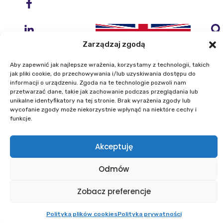
Zarządzaj zgodą
Aby zapewnić jak najlepsze wrażenia, korzystamy z technologii, takich
jak pliki cookie, do przechowywania i/lub uzyskiwania dostępu do
informacji o urządzeniu. Zgoda na te technologie pozwoli nam
przetwarzać dane, takie jak zachowanie podczas przeglądania lub
Instytut Geodezji i Kartografii
unikalne identyfikatory na tej stronie. Brak wyrażenia zgody lub
ul. Zygmunta Modzelewskiego 27
wycofanie zgody może niekorzystnie wpłynąć na niektóre cechy i
02-679 Warszawa
funkcje.
Akceptuję
Telefon: +48 22 329 19 00
E-mail: igik@igik.edu.pl
Odmów
Mapa strony
Deklaracje dostępności
Polityka prywatności
Klauzule informacyjne IGiK
Zobacz preferencje
Plan równości płci
Polityka plików cookies
Powered by ESITIO - Your Digital Space
Polityka plików cookies
Polityka prywatności