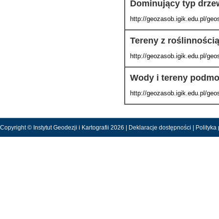
Dominujący typ drzew
http://geozasob.igik.edu.pl/g
Tereny z roślinności
http://geozasob.igik.edu.pl/
Wody i tereny podmo
http://geozasob.igik.edu.pl/g
Copyright © Instytut Geodezji i Kartografii 2026 |
Deklaracje dostępności
|
Polityka