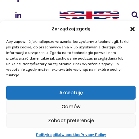
Zarządzaj zgodą
Aby zapewnić jak najlepsze wrażenia, korzystamy z technologii, takich
jak pliki cookie, do przechowywania i/lub uzyskiwania dostępu do
informacji o urządzeniu. Zgoda na te technologie pozwoli nam
Institute of Geodesy and Cartography
przetwarzać dane, takie jak zachowanie podczas przeglądania lub
ul. Zygmunta Modzelewskiego 27
unikalne identyfikatory na tej stronie. Brak wyrażenia zgody lub
02-679 Warszawa
wycofanie zgody może niekorzystnie wpłynąć na niektóre cechy i
funkcje.
Phone: +48 22 329 19 00
Akceptuję
E-mail: igik@igik.edu.pl
Odmów
Powered by ESITIO - Your Digital Space
Zobacz preferencje
Polityka plików cookies
Privacy Policy