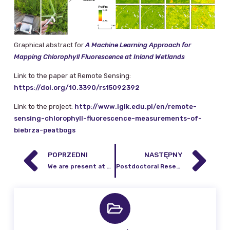
Graphical abstract for
A Machine Learning Approach for
Mapping Chlorophyll Fluorescence at Inland Wetlands
Link to the paper at Remote Sensing:
https://doi.org/10.3390/rs15092392
Link to the project:
http://www.igik.edu.pl/en/remote-
sensing-chlorophyll-fluorescence-measurements-of-
biebrza-peatbogs
POPRZEDNI
NASTĘPNY
We are present at the European Geoscience Union 2023 in Vienna
Postdoctoral Researcher at the Remote Sensing Centre