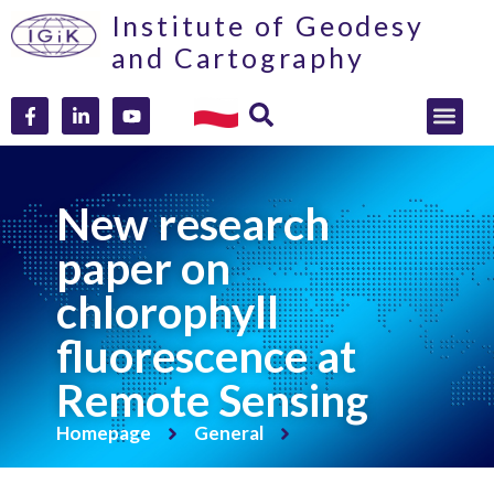
Institute of Geodesy
and Cartography
New research
paper on
chlorophyll
fluorescence at
Remote Sensing
Homepage
General