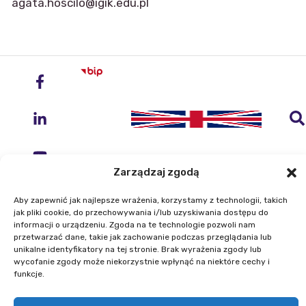
agata.hoscilo@igik.edu.pl
Zarządzaj zgodą
Aby zapewnić jak najlepsze wrażenia, korzystamy z technologii, takich
Instytut Geodezji i Kartografii
jak pliki cookie, do przechowywania i/lub uzyskiwania dostępu do
ul. Zygmunta Modzelewskiego 27
informacji o urządzeniu. Zgoda na te technologie pozwoli nam
przetwarzać dane, takie jak zachowanie podczas przeglądania lub
02-679 Warszawa
unikalne identyfikatory na tej stronie. Brak wyrażenia zgody lub
wycofanie zgody może niekorzystnie wpłynąć na niektóre cechy i
funkcje.
Telefon: +48 22 329 19 00
E-mail: igik@igik.edu.pl