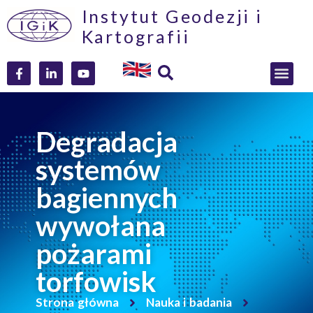
Instytut Geodezji i
Kartografii
Degradacja
systemów
bagiennych
wywołana
pożarami
torfowisk
Strona główna
Nauka i badania