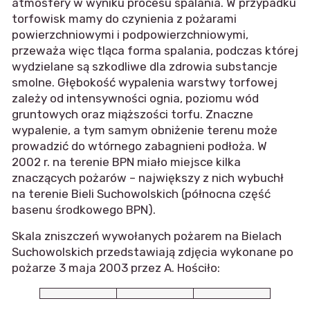
atmosfery w wyniku procesu spalania. W przypadku
torfowisk mamy do czynienia z pożarami
powierzchniowymi i podpowierzchniowymi,
przeważa więc tląca forma spalania, podczas której
wydzielane są szkodliwe dla zdrowia substancje
smolne. Głębokość wypalenia warstwy torfowej
zależy od intensywności ognia, poziomu wód
gruntowych oraz miąższości torfu. Znaczne
wypalenie, a tym samym obniżenie terenu może
prowadzić do wtórnego zabagnieni podłoża. W
2002 r. na terenie BPN miało miejsce kilka
znaczących pożarów – największy z nich wybuchł
na terenie Bieli Suchowolskich (północna część
basenu środkowego BPN).
Skala zniszczeń wywołanych pożarem na Bielach
Suchowolskich przedstawiają zdjęcia wykonane po
pożarze 3 maja 2003 przez A. Hościło: