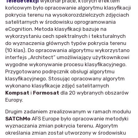
Teledetekcji
wykonał prace, których efektem
końcowym było opracowanie algorytmu klasyfikacji
pokrycia terenu na wysokorozdzielczych zdjęciach
satelitarnych w środowisku oprogramowania
eCognition. Metoda klasyfikacji bazuje na
wykorzystaniu cech spektralnych i teksturalnych
do wyznaczenia głównych typów pokrycia terenu
(10 klas). Do opracowania algorytmu wykorzystano
interfejs „Architect” umożliwiający użytkownikowi
wygodne wykonywanie procesu klasyfikacyjnego.
Przygotowano podręcznik obsługi algorytmu
klasyfikacyjnego. Stosując opracowany algorytm
wykonano klasyfikacje zdjęć satelitarnych
Kompsat
i
Formosat
dla 20 wybranych obszarów
Europy.
Drugim zadaniem zrealizowanym w ramach modułu
SATChMo
AFS Europe było opracowanie metodyki
wyznaczania zmian pokrycia terenu. Algorytm
określania zmian został utworzony w środowisku