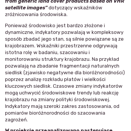
from generic land cover products based on VHR
satellite images”
dotyczący wskaźników
zróżnicowania środowiska.
Ponieważ środowisko jest bardzo złożone i
dynamiczne, indykatory pozwalają w kompleksowy
sposób zbadać jego stan, są silnie powiązane są ze
krajobrazem. Wskaźniki przestrzenne odgrywają
istotna rolę w badaniu, szacowaniu i
monitorowaniu struktury krajobrazu. Na przykład
pozwalają na zbadanie fragmentacji naturalnych
siedlisk (zjawisko negatywne dla bioróżnorodności)
poprzez analizę rozkładu płatów i wielkości
kluczowych siedlisk. Czasowe zmiany indykatorów
mogą uchwycić środowiskowe trendy lub reakcję
krajobrazu na zmiany polityki środowiskowej.
Indykatory mają szeroki zakres zastosowania, od
pomiarów bioróżnorodności do szacowania
zagrożeń.
W projekcie przeanalizowano następujące