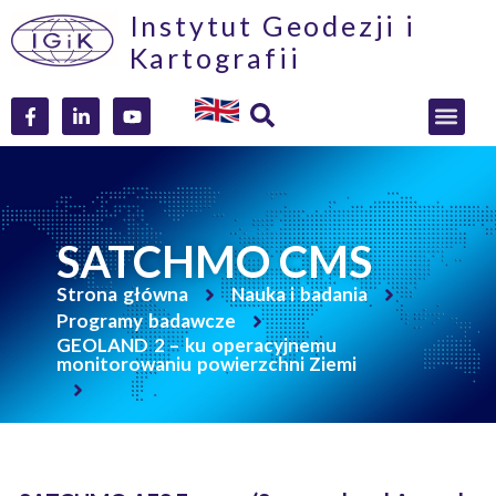
Instytut Geodezji i
Kartografii
SATCHMO CMS
Strona główna
Nauka i badania
Programy badawcze
GEOLAND 2 – ku operacyjnemu
monitorowaniu powierzchni Ziemi