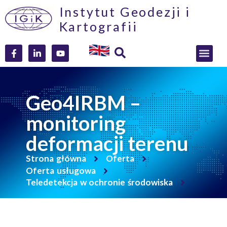
Instytut Geodezji i
Kartografii
Geo4IRBM –
monitoring
deformacji terenu
Strona główna
Oferta
Oferta usługowa
Teledetekcja w ochronie środowiska