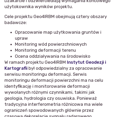
Dżakarcie i odzwierciedlają wymagania końcowego
użytokownika wyników projektu.
Cele projektu Geo4IRBM obejmują cztery obszary
badawcze:
Opracowanie map użytkowania gruntów i
upraw
Monitoring wód powierzchniowych
Monitoring deformacji terenu
Ocena oddziaływania na środowisko
W ramach projektu Geo4IRBM
Instytut Geodezji i
Kartografii
był odpowiedzialny za opracowanie
serwisu monitoringu deformacji. Serwis
monitoringu deformacji powierzchni ma na celu
identyfikację i monitorowanie deformacji
wywołanych różnymi czynnikami, takimi jak
geologia, hydrologia czy osuwiska. Ponieważ
tradycyjna interferometria różnicowa ma wiele
ograniczeń spowodowanych głównie przez
czasową dekorelację sygnału radarowego,