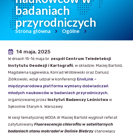
badaniach
przyrodniczych
Strona główna
Ogólne
14 maja, 2025
W dniach 15-16 maja br.
zespół
Centrum Teledetekcji
Instytutu Geodezji i Kartografii
, w składzie: Maciej Bartold,
Magdalena Łągiewska, Konrad Wróblewski oraz Dariusz
Ziółkowski, wziął udział w konferencji
EnviLink –
międzynarodowa platforma wymiany doświadczeń
młodych naukowców w badaniach przyrodniczych
,
organizowanej przez
Instytut Badawczy Leśnictwa
w
Sękocinie Starym k. Warszawy.
W sesji tematycznej WODA dr Maciej Bartold wygłosił referat
zatytułowany
Fluorescencja chlorofilu w satelitarnych
badaniach stanu mokradeł w Dolinie Biebrzy
stanowiący