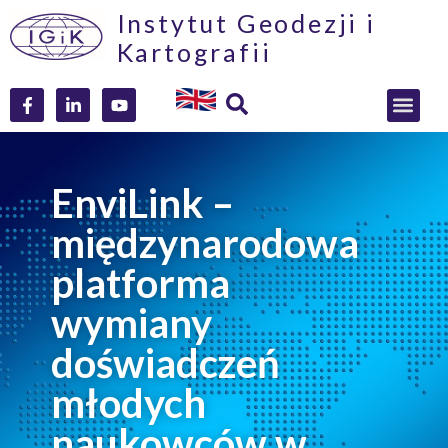
Instytut Geodezji i
Kartografii
EnviLink –
międzynarodowa
platforma
wymiany
doświadczeń
młodych
naukowców w