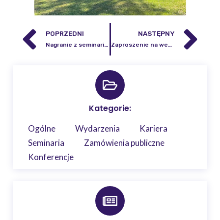
POPRZEDNI
NASTĘPNY
Nagranie z seminarium „Zastosowanie danych z programu Copernicus w projekcie GrasSAT – (Fundusze Norweskie) – dla wyznaczenia warunków wzrostu biomasy łąk”
Zaproszenie na webinarium – Jak sztuczna inteligencja i satelitarne obserwacje Ziemi mogą pomóc chronić naszą planetę?
Kategorie:
Ogólne
Wydarzenia
Kariera
Seminaria
Zamówienia publiczne
Konferencje