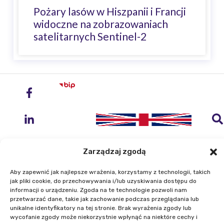
Pożary lasów w Hiszpanii i Francji
widoczne na zobrazowaniach
satelitarnych Sentinel-2
Zarządzaj zgodą
Aby zapewnić jak najlepsze wrażenia, korzystamy z technologii, takich
jak pliki cookie, do przechowywania i/lub uzyskiwania dostępu do
Instytut Geodezji i Kartografii
informacji o urządzeniu. Zgoda na te technologie pozwoli nam
ul. Zygmunta Modzelewskiego 27
przetwarzać dane, takie jak zachowanie podczas przeglądania lub
02-679 Warszawa
unikalne identyfikatory na tej stronie. Brak wyrażenia zgody lub
wycofanie zgody może niekorzystnie wpłynąć na niektóre cechy i