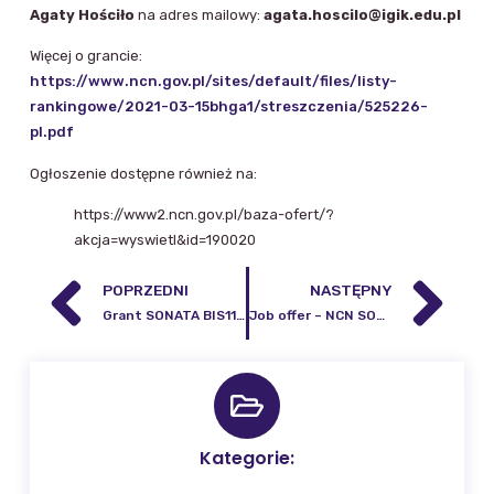
Agaty Hościło
na adres mailowy:
agata.hoscilo@igik.edu.pl
Więcej o grancie:
https://www.ncn.gov.pl/sites/default/files/listy-
rankingowe/2021-03-15bhga1/streszczenia/525226-
pl.pdf
Ogłoszenie dostępne również na:
https://www2.ncn.gov.pl/baza-ofert/?
akcja=wyswietl&id=190020
POPRZEDNI
NASTĘPNY
Grant SONATA BIS11 dla dr hab. inż. Walyeldeen Godah z Centrum Geodezji i Geodynamiki IGIK
Job offer – NCN SONATA BIS 11 (PhD student scholarship)
Kategorie: