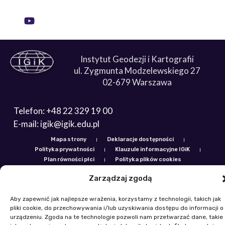
Instytut Geodezji i Kartografii
ul. Zygmunta Modzelewskiego 27
02-679 Warszawa
Telefon: +48 22 329 19 00
E-mail: igik@igik.edu.pl
Mapa strony
Deklaracje dostępności
Polityka prywatności
Klauzule informacyjne IGiK
Plan równości płci
Polityka plików cookies
Powered by ESITIO - Your Digital Space
Zarządzaj zgodą
Aby zapewnić jak najlepsze wrażenia, korzystamy z technologii, takich jak
pliki cookie, do przechowywania i/lub uzyskiwania dostępu do informacji o
urządzeniu. Zgoda na te technologie pozwoli nam przetwarzać dane, takie