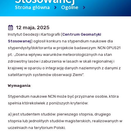
Strona główna
Ogólne
12 maja, 2025
Instytut Geodezji i Kartografii (
Centrum Geomatyki
Stosowanej
) ogłosił konkurs na stypendium naukowe dla
stypendysty/doktoranta w projekcie badawczym: NCN OPUS21
pt.: „Ocena wpływu warunków meteorologicznych na stan
zdrowotny lasów i zaburzenia w lasach w skali regionalnej i
krajowej w oparciu o integrację danych naziemnych z danymi z
satelitarnych systemów obserwacji Ziemi”.
Wymagania
:
Stypendium naukowe NCN może być przyznane osobie, która
spełnia którekolwiek z poniższych kryteriów:
a) jest studentem studiów: pierwszego stopnia, drugiego
stopnia lub jednolitych studiów magisterskich, realizowanych w
uczelniach na terytorium Polski;