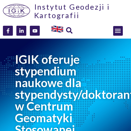
Instytut Geodezji i
Kartografii
IGIK oferuje
stypendium
naukowe dla
stypendysty/doktoran
w Centrum
Geomatyki
Stosowanej