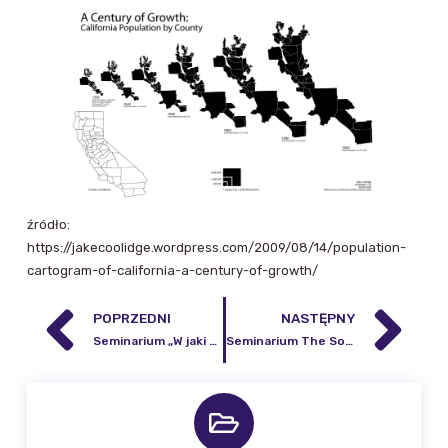
źródło:
https://jakecoolidge.wordpress.com/2009/08/14/population-
cartogram-of-california-a-century-of-growth/
POPRZEDNI
NASTĘPNY
Seminarium „W jaki sposób grawimetry mogą poprawić zapisy trzęsień ziemi?”
Seminarium The South African Crop Monitoring & Estimation System – Current Status