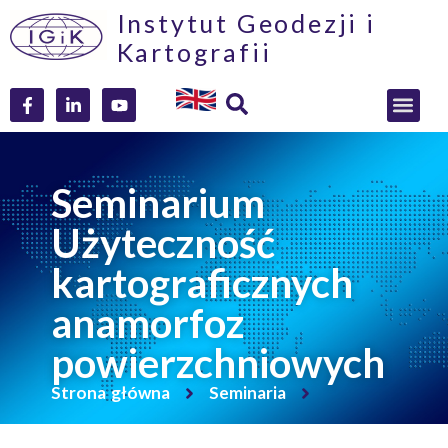
Instytut Geodezji i
Kartografii
Seminarium
Użyteczność
kartograficznych
anamorfoz
powierzchniowych
Strona główna
Seminaria