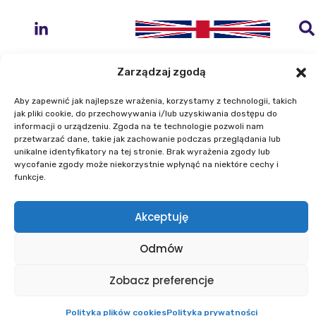
Zarządzaj zgodą
Aby zapewnić jak najlepsze wrażenia, korzystamy z technologii, takich
jak pliki cookie, do przechowywania i/lub uzyskiwania dostępu do
Instytut Geodezji i Kartografii
informacji o urządzeniu. Zgoda na te technologie pozwoli nam
ul. Zygmunta Modzelewskiego 27
przetwarzać dane, takie jak zachowanie podczas przeglądania lub
02-679 Warszawa
unikalne identyfikatory na tej stronie. Brak wyrażenia zgody lub
wycofanie zgody może niekorzystnie wpłynąć na niektóre cechy i
funkcje.
Telefon: +48 22 329 19 00
E-mail: igik@igik.edu.pl
Akceptuję
Mapa strony
Deklaracje dostępności
Odmów
Polityka prywatności
Klauzule informacyjne IGiK
Plan równości płci
Polityka plików cookies
Powered by ESITIO - Your Digital Space
Zobacz preferencje
Polityka plików cookies
Polityka prywatności