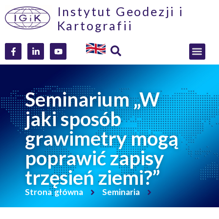
Instytut Geodezji i
Kartografii
Seminarium „W
jaki sposób
grawimetry mogą
poprawić zapisy
trzęsień ziemi?”
Strona główna
Seminaria