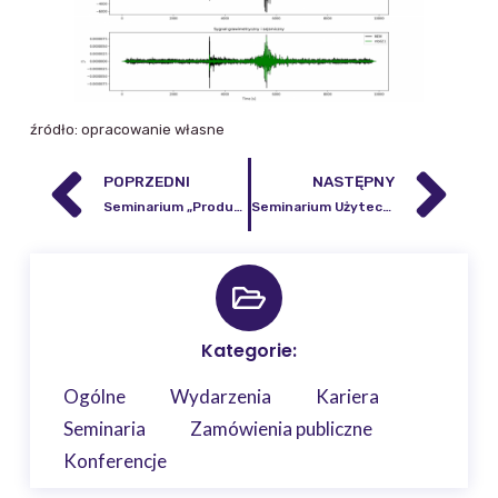
źródło: opracowanie własne
POPRZEDNI
NASTĘPNY
Seminarium „Produkty serwisu lądowego Copernicus źródłem informacji o pokryciu terenu w skali kraju: baza danych Corine Land Cover 2018 oraz warstwy wysokorozdzielcze„
Seminarium Użyteczność kartograficznych anamorfoz powierzchniowych
Kategorie:
Ogólne
Wydarzenia
Kariera
Seminaria
Zamówienia publiczne
Konferencje