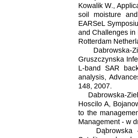
Kowalik W., Applica
soil moisture an
EARSeL Symposium
and Challenges in
Rotterdam Netherl
Dabrowska-Zieli
Gruszczynska Inferr
L-band SAR backs
analysis, Advanc
148, 2007.
Dabrowska-Zielin
Hoscilo A, Bojanow
to the management
Management - w d
Dąbrowska - Zi