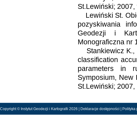
St.Lewiński; 2007, t
Lewiński St. Obie
pozyskiwania info
Geodezji i Kart
Monograficzna nr 1
Stankiewicz K., 
classification accu
parameters in r
Symposium, New D
St.Lewiński; 2007,
Copyright © Instytut Geodezji i Kartografii 2026 |
Deklaracje dostępności
|
Polityka