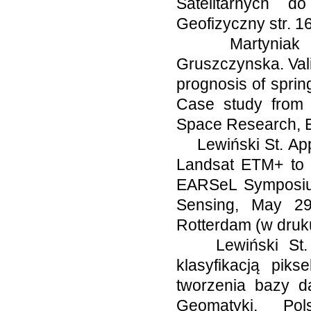
Satelitarnych 
Geofizyczny str. 1
Martyniak L., 
Gruszczynska. Valid
prognosis of sprin
Case study from 
Space Research, E
Lewiński St. Appl
Landsat ETM+ to o
EARSeL Symposiu
Sensing, May 29
Rotterdam (w druk
Lewiński St. Por
klasyfikacją pik
tworzenia bazy d
Geomatyki, Pols