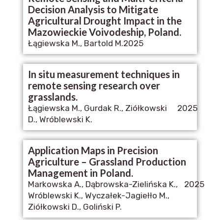
Decision Analysis to Mitigate
Agricultural Drought Impact in the
Mazowieckie Voivodeship, Poland.
Łągiewska M., Bartold M.
2025
In situ measurement techniques in
remote sensing research over
grasslands.
Łągiewska M., Gurdak R., Ziółkowski
2025
D., Wróblewski K.
Application Maps in Precision
Agriculture – Grassland Production
Management in Poland.
Markowska A., Dąbrowska-Zielińska K.,
2025
Wróblewski K., Wyczałek-Jagiełło M.,
Ziółkowski D., Goliński P.