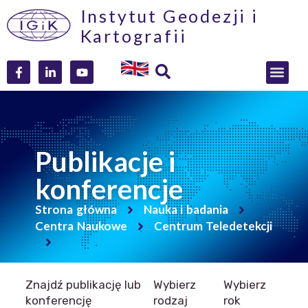
Instytut Geodezji i
Kartografii
Publikacje i
konferencje
Strona główna
Nauka i badania
Centra Naukowe
Centrum Teledetekcji
Znajdź publikację lub
Wybierz
Wybierz
konferencję
rodzaj
rok