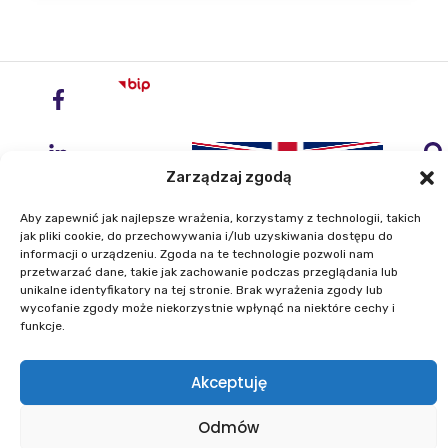
Zarządzaj zgodą
Aby zapewnić jak najlepsze wrażenia, korzystamy z technologii, takich
jak pliki cookie, do przechowywania i/lub uzyskiwania dostępu do
informacji o urządzeniu. Zgoda na te technologie pozwoli nam
przetwarzać dane, takie jak zachowanie podczas przeglądania lub
Instytut Geodezji i Kartografii
unikalne identyfikatory na tej stronie. Brak wyrażenia zgody lub
ul. Zygmunta Modzelewskiego 27
wycofanie zgody może niekorzystnie wpłynąć na niektóre cechy i
funkcje.
02-679 Warszawa
Akceptuję
Telefon: +48 22 329 19 00
E-mail: igik@igik.edu.pl
Odmów
Mapa strony
Deklaracje dostępności