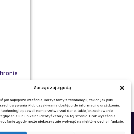
chronie
a
Zarządzaj zgodą
 jak najlepsze wrażenia, korzystamy z technologii, takich jak pliki
przechowywania i/lub uzyskiwania dostępu do informacji o urządzeniu.
 technologie pozwoli nam przetwarzać dane, takie jak zachowanie
eglądania lub unikalne identyfikatory na tej stronie. Brak wyrażenia
ycofanie zgody może niekorzystnie wpłynąć na niektóre cechy i funkcje.
48 22 329 19 00