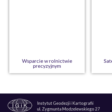
Wsparcie w rolnictwie
Sat
precyzyjnym
Instytut Geodezji i Kartografii
ul. Zygmunta Modzelewskiego 27