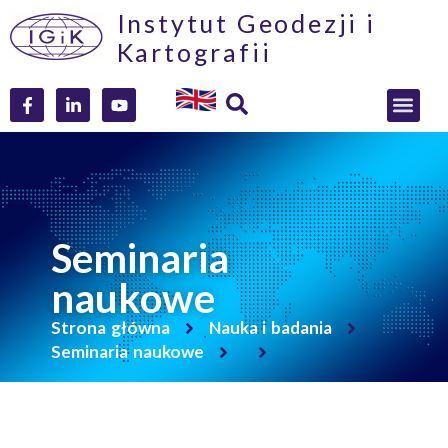
Instytut Geodezji i
Kartografii
Seminaria
naukowe
Strona główna
Nauka i badania
Seminaria naukowe