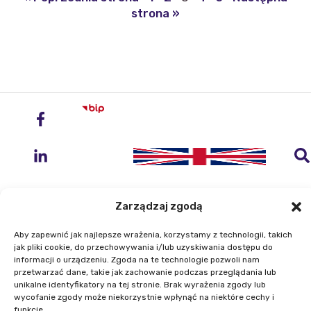
strona »
Zarządzaj zgodą
Aby zapewnić jak najlepsze wrażenia, korzystamy z technologii, takich
Instytut Geodezji i Kartografii
jak pliki cookie, do przechowywania i/lub uzyskiwania dostępu do
informacji o urządzeniu. Zgoda na te technologie pozwoli nam
ul. Zygmunta Modzelewskiego 27
przetwarzać dane, takie jak zachowanie podczas przeglądania lub
02-679 Warszawa
unikalne identyfikatory na tej stronie. Brak wyrażenia zgody lub
wycofanie zgody może niekorzystnie wpłynąć na niektóre cechy i
funkcje.