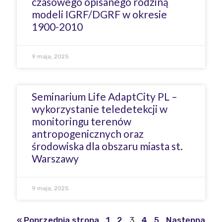
czasowego opisanego rodziną
modeli IGRF/DGRF w okresie
1900-2010
9 maja, 2025
Seminarium Life AdaptCity PL –
wykorzystanie teledetekcji w
monitoringu terenów
antropogenicznych oraz
środowiska dla obszaru miasta st.
Warszawy
9 maja, 2025
« Poprzednia strona
1
2
3
4
5
Następna