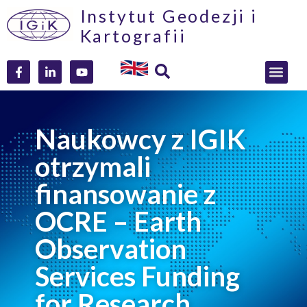
Instytut Geodezji i
Kartografii
Naukowcy z IGIK
otrzymali
finansowanie z
OCRE – Earth
Observation
Services Funding
for Research