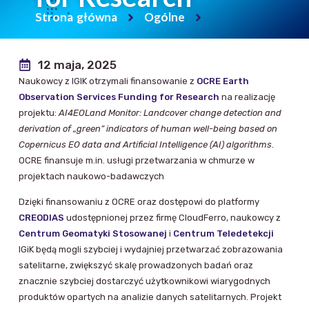
Strona główna
Ogólne
12 maja, 2025
Naukowcy z IGIK otrzymali finansowanie z
OCRE Earth
Observation Services Funding for Research
na realizację
projektu:
AI4EOLand Monitor: Landcover change detection and
derivation of „green” indicators of human well-being based on
Copernicus EO data and Artificial Intelligence (AI) algorithms
.
OCRE finansuje m.in. usługi przetwarzania w chmurze w
projektach naukowo-badawczych
Dzięki finansowaniu z OCRE oraz dostępowi do platformy
CREODIAS
udostępnionej przez firmę CloudFerro, naukowcy z
Centrum Geomatyki Stosowanej
i
Centrum Teledetekcji
IGiK będą mogli szybciej i wydajniej przetwarzać zobrazowania
satelitarne, zwiększyć skalę prowadzonych badań oraz
znacznie szybciej dostarczyć użytkownikowi wiarygodnych
produktów opartych na analizie danych satelitarnych. Projekt