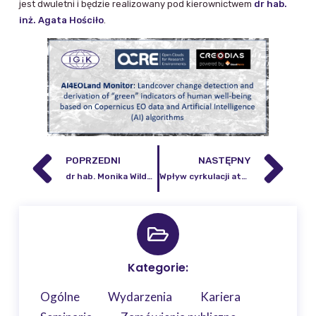
jest dwuletni i będzie realizowany pod kierownictwem
dr hab.
inż. Agata Hościło
.
POPRZEDNI
NASTĘPNY
dr hab. Monika Wilde-Piórko p.o. Dyrektora Instytutu Geodezji i Kartografii
Wpływ cyrkulacji atmosferycznej na promieniowanie słoneczne w Polsce – nowy artykuł naukowy już dostępny!
Kategorie:
Ogólne
Wydarzenia
Kariera