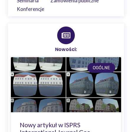
Seminaria
Zamówienia publiczne
Konferencje
Nowości:
OGÓLNE
Nowy artykuł w ISPRS