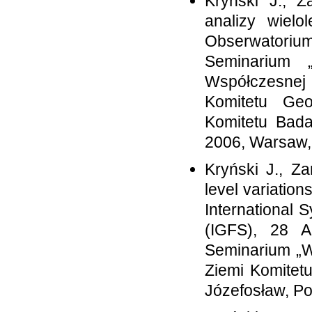
Kryński J., Z
analizy wiel
Obserwatoriu
Seminarium 
Współczesnej 
Komitetu Geo
Komitetu Bada
2006, Warsaw,
Kryński J., Za
level variatio
International 
(IGFS), 28 A
Seminarium „W
Ziemi Komitet
Józefosław, Po