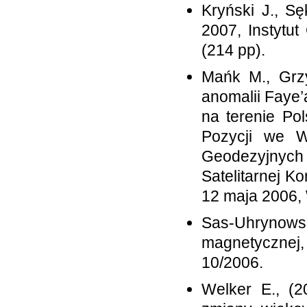
Kryński J., S
2007, Instytut
(214 pp).
Mańk M., Grzy
anomalii Faye
na terenie Po
Pozycji we Ws
Geodezyjnych
Satelitarnej K
12 maja 2006,
Sas-Uhrynow
magnetyczne
10/2006.
Welker E., (