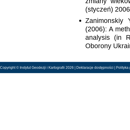
zmiany wieko
(styczeń) 2006
Zanimonskiy Y
(2006): A metho
analysis (in R
Oborony Ukrain
Copyright © Instytut Geodezji i Kartografii 2026 |
Deklaracje dostępności
|
Polityka