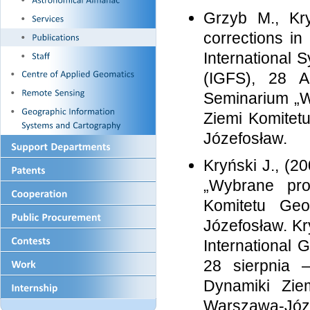
Grzyb M., Kry
corrections in
International 
(IGFS), 28 A
Seminarium „W
Ziemi Komitet
Józefosław.
Kryński J., (
„Wybrane pro
Komitetu Ge
Józefosław. Kr
International 
28 sierpnia 
Dynamiki Zie
Warszawa-Józ