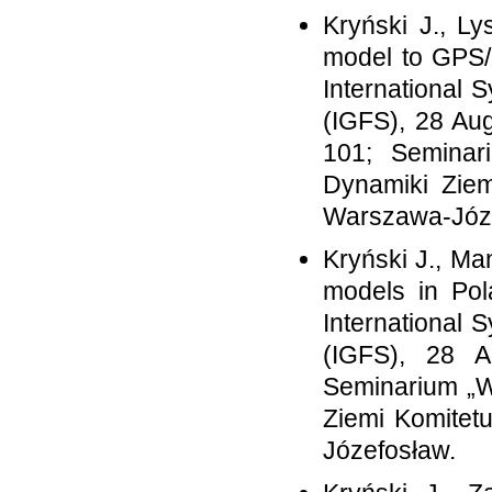
Kryński J., Ly
model to GPS/l
International 
(IGFS), 28 Aug
101; Seminar
Dynamiki Ziem
Warszawa-Józ
Kryński J., Man
models in Pol
International 
(IGFS), 28 A
Seminarium „W
Ziemi Komitet
Józefosław.