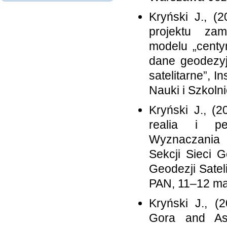
Kryński J., (
projektu za
modelu „centy
dane geodezyj
satelitarne”, I
Nauki i Szkol
Kryński J., (
realia i pe
Wyznaczania 
Sekcji Sieci 
Geodezji Satel
PAN, 11–12 ma
Kryński J., (
Gora and Ast