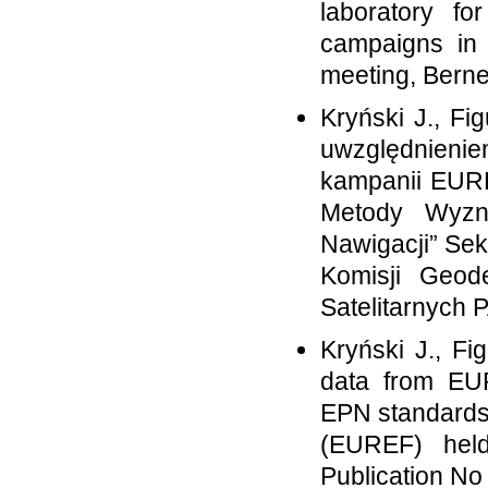
laboratory fo
campaigns i
meeting, Berne
Kryński J., Fi
uwzględnienie
kampanii EURE
Metody Wyzn
Nawigacji” Sek
Komisji Geode
Satelitarnych 
Kryński J., Fi
data from E
EPN standards
(EUREF) hel
Publication No