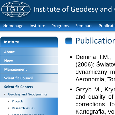
Demina I.M., 
(2006): Świat
dynamiczny mo
Aeronomia, Tom 
Grzyb M., Kryń
and quality of
corrections f
Kartografia, Vo