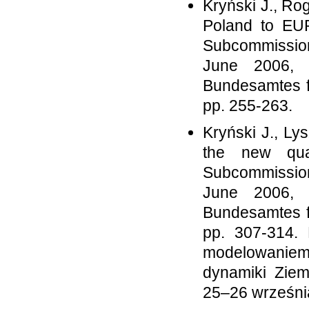
Kryński J., Rog
Poland to EU
Subcommission
June 2006, 
Bundesamtes f
pp. 255-263.
Kryński J., Ly
the new qua
Subcommission
June 2006, 
Bundesamtes f
pp. 307-314. 
modelowaniem 
dynamiki Ziem
25–26 wrześni