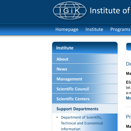
De
Ma
El
te
e-
M
Pr
Ma