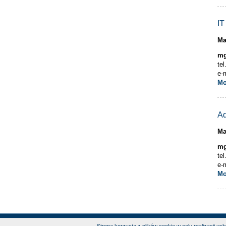
IT
Ma
mg
te
e-
M
Ad
Ma
mg
te
e-
M
Copyright © Instytut Geodezji i Kartografii 2026 |
D