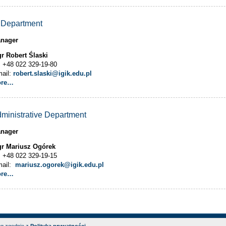
 Department
nager
r Robert Ślaski
l. +48 022 329-19-80
mail:
robert.slaski@igik.edu.pl
ore…
ministrative Department
nager
r Mariusz Ogórek
l. +48 022 329-19-15
mail:
mariusz.ogorek@igik.edu.pl
ore…
eklaracje dostępności
|
Polityka prywatności
Proj