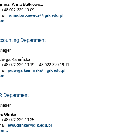
r inż. Anna Butkiewicz
l. +48 022 329-19-09
mail:
anna.butkiewicz@igik.edu.pl
ore…
counting Department
nager
dwiga Kamińska
l. +48 022 329-19-19, +48 022 329-19-11
mail:
jadwiga.kaminska@igik.edu.pl
ore…
R Department
nager
a Glinka
l. +48 022 329-19-25
mail:
ewa.glinka@igik.edu.pl
ore…