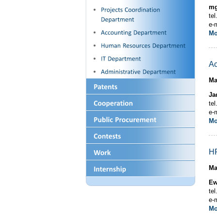
mg
te
e-
M
Ac
Ma
Ja
te
e-
M
H
Ma
Ew
te
e-
M