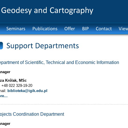
partment of Scientific, Technical and Economic Information
nager
iza Królak, MSc
l. +48 022 329-19-20
mail:
biblioteka@igik.edu.pl
ore…
ojects Coordination Department
nager