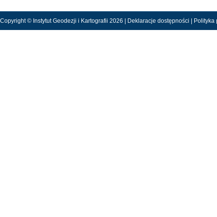
Copyright © Instytut Geodezji i Kartografii 2026 |
Deklaracje dostępności
|
Polityka