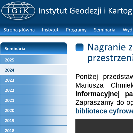
Poniżej przedsta
Mariusza Chmie
informacyjnej p
Zapraszamy do ogl
bibliotece cyfrow