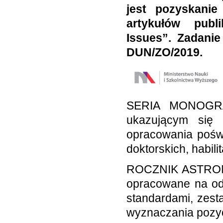
jest pozyskanie
artykułów publ
Issues”. Zadani
DUN/ZO/2019.
SERIA MONOGRA
ukazującym się 
opracowania pośw
doktorskich, habil
ROCZNIK ASTRONO
opracowane na odp
standardami, zes
wyznaczania pozycj