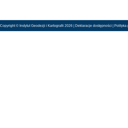
Copyright © Instytut Geodezji i Kartografii 2026 |
Deklaracje dostępności
|
Polityka