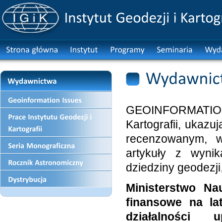
GEOINFORMATION I
Kartografii, ukaz
recenzowanym, w
artykuły z wyni
dziedziny geodezji, 
Ministerstwo Na
finansowe na la
działalności 