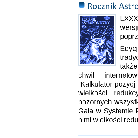
LXXX
wersj
poprz
Edyc
trady
takż
chwili internet
"Kalkulator pozycji
wielkości redukc
pozornych wszystk
Gaia w Systemie F
nimi wielkości red