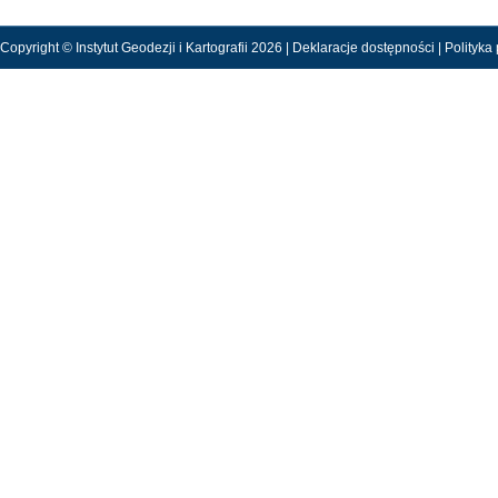
Copyright © Instytut Geodezji i Kartografii 2026 |
Deklaracje dostępności
|
Polityka