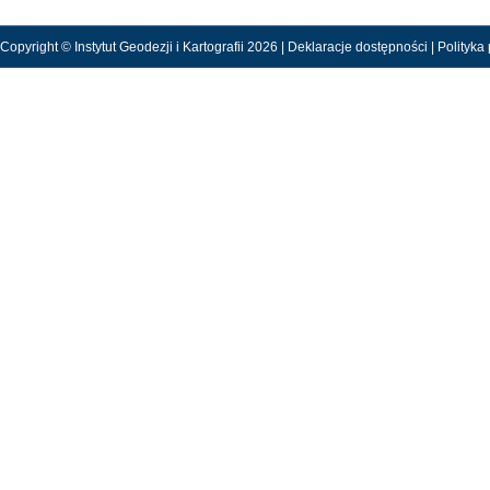
Copyright © Instytut Geodezji i Kartografii 2026 |
Deklaracje dostępności
|
Polityka