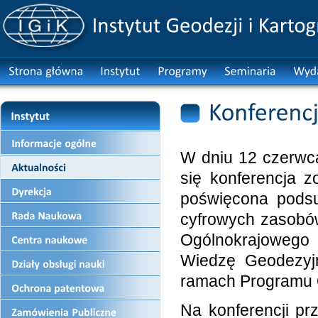
W dniu 12 czerwca
się konferencja z
poświęcona pods
cyfrowych zasobów
Ogólnokrajowego 
Wiedzę Geodezyjn
ramach Programu 
Na konferencji pr