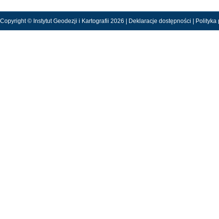
Copyright © Instytut Geodezji i Kartografii 2026 |
Deklaracje dostępności
|
Polityka