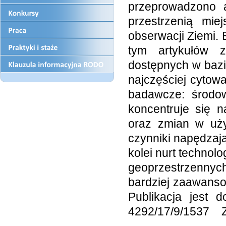
przeprowadzono 
przestrzenią mi
obserwacji Ziemi.
tym artykułów z
dostępnych w bazi
najczęściej cytow
badawcze: środow
koncentruje się 
oraz zmian w uży
czynniki napędzaj
kolei nurt technolo
geoprzestrzennyc
bardziej zaawans
Publikacja jest d
4292/17/9/1537 