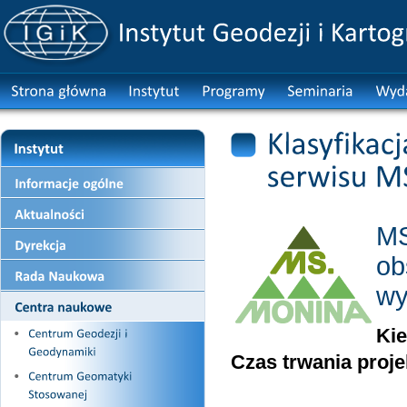
MS
ob
wy
Kie
Czas trwania proje