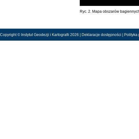
Ryc. 2. Mapa obszarów bagiennych
Copyright © Instytut Geodezji i Kartografii 2026 |
Deklaracje dostępności
|
Polityka