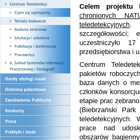
Celem projektu
b
chronionych NA
teledetekcyjnych
. 
szczegółowości; 
uczestniczyło 17
przedsiębiorstwa i 
Centrum Teledete
pakietów roboczych
baza danych o met
członków konsorcj
etapie prac zebran
(Biebrzański Park
teledetekcyjnych. 
prace nad udosko
obszarów bagienny