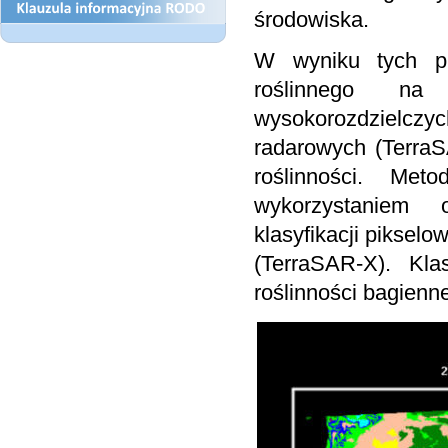
środowiska.
W wyniku tych pr
roślinnego na
wysokorozdzielczy
radarowych (TerraS
roślinności. Met
wykorzystaniem 
klasyfikacji pikse
(TerraSAR-X). Kla
roślinności bagienn