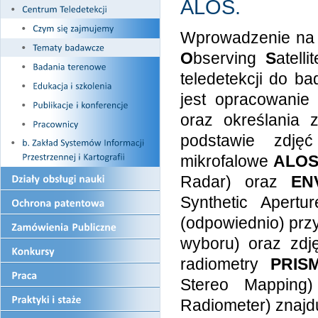
ALOS.
Wprowadzenie na o
O
bserving
S
atell
teledetekcji do b
jest opracowanie
oraz określania z
podstawie zdjęć
mikrofalowe
ALOS
Radar) oraz
EN
Synthetic Apert
(odpowiednio) przy
wyboru) oraz zdj
radiometry
PRIS
Stereo Mapping
Radiometer) znajdu