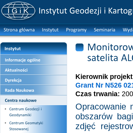
Kierownik projekt
Grant Nr N526 021
Czas trwania:
200
Opracowanie 
obszarów bag
zdjęć rejestro