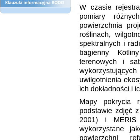
W czasie rejestr
pomiary różnych
powierzchnia pro
roślinach, wilgo
spektralnych i ra
bagienny Kotlin
terenowych i sat
wykorzystujących
uwilgotnienia eko
ich dokładności i i
Mapy pokrycia r
podstawie zdjęć 
2001) i MERIS 
wykorzystane ja
powierzchni ref