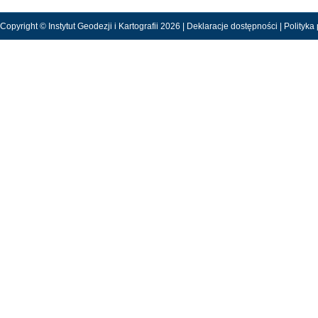
Copyright © Instytut Geodezji i Kartografii 2026 |
Deklaracje dostępności
|
Polityka