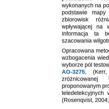
wykonanych na pod
podstawie mapy 
zbiorowisk różn
wpływającej na w
Informacja ta 
szacowania wilgotn
Opracowana metod
wzbogacenia wied
wyborze pól testow
AO-3275
, (Kerr
zróżnicowanej
proponowanym pro
teledetekcyjnych
(Rosenqvist, 2004;