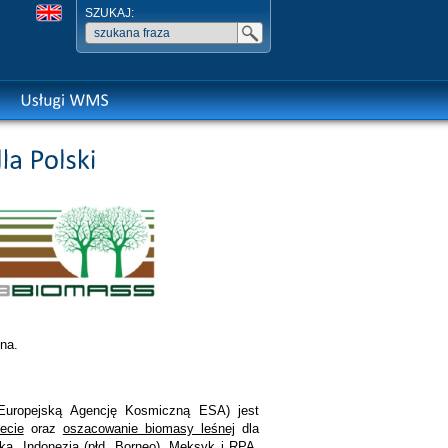
SZUKAJ:
ena.
Europejską Agencję Kosmiczną ESA) jest
ecie
oraz
oszacowanie biomasy leśnej
dla
ka, Indonezja (płd. Borneo), Meksyk i RPA.