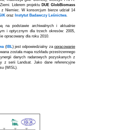
 Ziemi. Liderem projektu
DUE GlobBiomass
z Niemiec. W konsorcjum bierze udział 14
GIK
oraz
Instytut Badawczy Leśnictwa
.
 na podstawie archiwalnych i aktualnie
wym i optycznym dla trzech okresów: 2005,
zie opracowany dla roku 2010.
wa
(
IBL
) jest odpowiedzialny za
opracowanie
cowana została mapa rozkładu przestrzennego
synergii danych radarowych pozyskanych z
y z serii Landsat. Jako dane referencyjne
su (WISL).