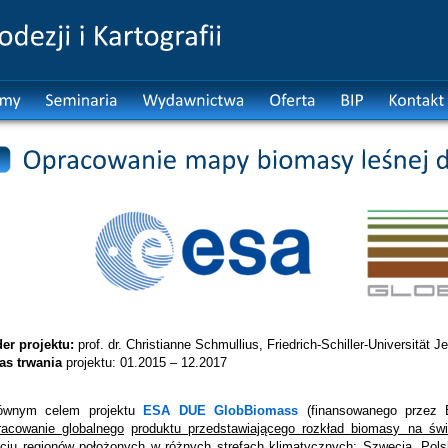
der projektu:
prof. dr. Christianne Schmullius, Friedrich-Schiller-Universität J
as trwania
projektu: 01.2015 – 12.2017
ównym celem projektu
ESA DUE GlobBiomass
(finansowanego przez 
racowanie globalnego
produktu przedstawiającego rozkład biomasy na świ
ęciu regionów położonych w różnych strefach klimatycznych: Szwecja, Pols