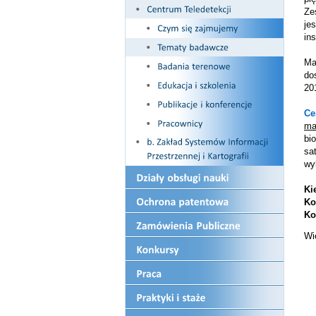
Ze
je
in
Ma
do
20
Ce
ma
bi
sa
wy
Ki
Ko
Ko
Wi