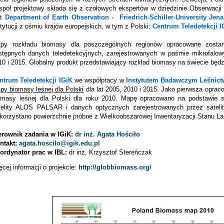
spół projektowy składa się z czołowych ekspertów w dziedzinie Obserwacji
st
Department of Earth Observation - Friedrich-Schiller-University Jena
stytucji z ośmiu krajów europejskich, w tym z Polski:
Centrum Teledetekcji I
py rozkładu biomasy dla poszczególnych regionów opracowane zostaną
stępnych danych teledetekcyjnych, zarejestrowanych w paśmie mikrofalo
10 i 2015. Globalny produkt przedstawiający rozkład biomasy na świecie będ
ntrum Teledetekcji
IGiK
we współpracy w
Instytutem Badawczym Leśnict
py biomasy leśnej dla Polski
dla lat 2005, 2010 i 2015. Jako pierwsza opra
omasy leśnej dla Polski dla roku 2010. Mapę opracowano na podstawie 
telity ALOS PALSAR i danych optycznych zarejestrowanych przez satelit
korzystano powierzchnie próbne z Wielkoobszarowej Inwentaryzacji Stanu La
erownik zadania w IGiK:
dr inż. Agata Hościło
ntakt:
agata.hoscilo@igik.edu.pl
ordynator prac w IBL:
dr inż. Krzysztof Stereńczak
ęcej informacji o projekcie:
http://globbiomass.org/