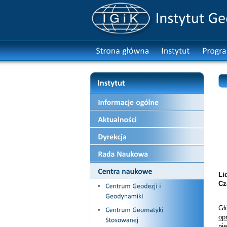
Li
Cz
Gł
op
pi