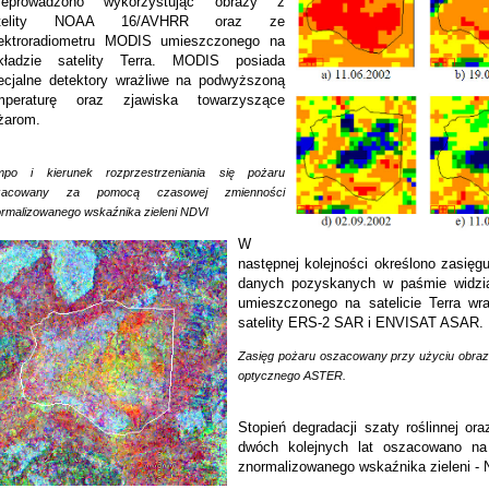
zeprowadzono wykorzystując obrazy z
atelity NOAA 16/AVHRR oraz ze
ektroradiometru MODIS umieszczonego na
kładzie satelity Terra. MODIS posiada
ecjalne detektory wrażliwe na podwyższoną
mperaturę oraz zjawiska towarzyszące
żarom.
mpo i kierunek rozprzestrzeniania się pożaru
zacowany za pomocą czasowej zmienności
rmalizowanego wskaźnika zieleni NDVI
W
następnej kolejności określono zasięg
danych pozyskanych w paśmie widzia
umieszczonego na satelicie Terra w
satelity ERS-2 SAR i ENVISAT ASAR.
Zasięg pożaru oszacowany przy użyciu obra
optycznego ASTER.
Stopień degradacji szaty roślinnej ora
dwóch kolejnych lat oszacowano na
znormalizowanego wskaźnika zieleni - 