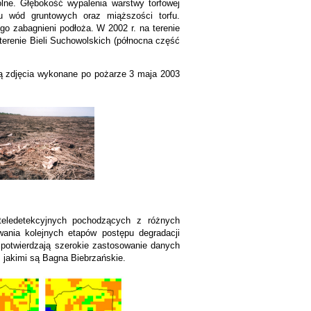
lne. Głębokość wypalenia warstwy torfowej
u wód gruntowych oraz miąższości torfu.
o zabagnieni podłoża. W 2002 r. na terenie
erenie Bieli Suchowolskich (północna część
ą zdjęcia wykonane po pożarze 3 maja 2003
teledetekcyjnych pochodzących z różnych
owania kolejnych etapów postępu degradacji
c potwierdzają szerokie zastosowanie danych
 jakimi są Bagna Biebrzańskie.