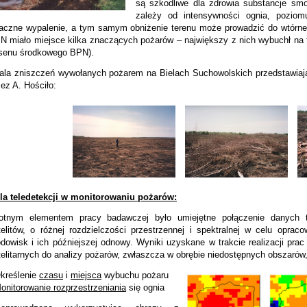
są szkodliwe dla zdrowia substancje smo
zależy od intensywności ognia, poziom
aczne wypalenie, a tym samym obniżenie terenu może prowadzić do wtórneg
N miało miejsce kilka znaczących pożarów – największy z nich wybuchł na t
senu środkowego BPN).
ala zniszczeń wywołanych pożarem na Bielach Suchowolskich przedstawiaj
zez A. Hościło:
la teledetekcji w monitorowaniu pożarów:
totnym elementem pracy badawczej było umiejętne połączenie danych 
telitów, o różnej rozdzielczości przestrzennej i spektralnej w celu oprac
odowisk i ich późniejszej odnowy. Wyniki uzyskane w trakcie realizacji pra
telitarnych do analizy pożarów, zwłaszcza w obrębie niedostępnych obszarów,
Określenie
czasu
i
miejsca
wybuchu pożaru
onitorowanie rozprzestrzeniania
się ognia