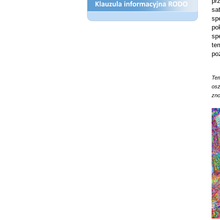
pr
s
sp
po
sp
te
po
Te
os
zno