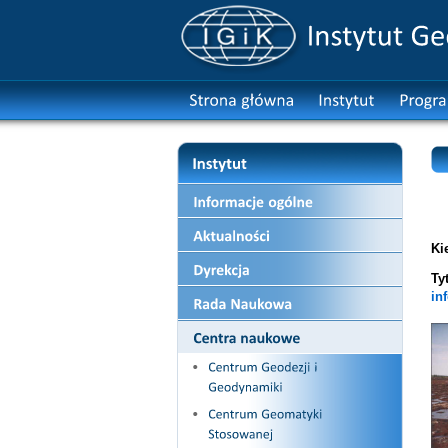
Ki
Ty
in