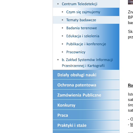
Zn
BP
ba
Sk
pr
Ro
Is
sa
śr
sa
- 
-
M