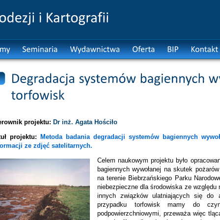
erownik projektu:
Dr inż. Agata Hościło
tuł projektu:
Metoda badania degradacji systemów bagiennych wywoł
formacji ze zdjęć satelitarnych.
Celem naukowym projektu było opracowan
bagiennych wywołanej na skutek pożarów 
na terenie Biebrzańskiego Parku Narodow
niebezpieczne dla środowiska ze względu
innych związków ulatniających się do
przypadku torfowisk mamy do czyn
podpowierzchniowymi, przeważa więc tląca