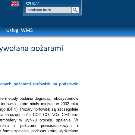
SZUKAJ:
anych pożarami torfowisk na podstawie
ie metody badania degradacji ekosystemów
torfowisk, które miały miejsce w 2002 roku
ego (BPN). Pożary torfowisk są szczególnie
 na znaczące ilości CO2, CO, NOx, CH4 oraz
 atmosfery w wyniku procesu spalania. W
ienia z pożarami powierzchniowymi i
 forma spalania, podczas której wydzielane