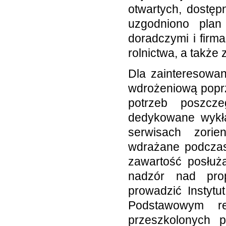
otwartych, dostę
uzgodniono plan 
doradczymi i firm
rolnictwa, a także
Dla zainteresowany
wdrożeniową poprz
potrzeb poszcze
dedykowane wykła
serwisach zorie
wdrażane podczas 
zawartość posłuż
nadzór nad prop
prowadzić Instytu
Podstawowym re
przeszkolonych p