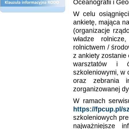
Oceanografii i Geo
W celu osiągnięc
ankietę, mająca na
(organizacje rząd
władze rolnicze
rolnictwem / środ
z ankiety zostani
warsztatów i ć
szkoleniowymi, w 
oraz zebrania i
zorganizowanej dy
W ramach serwisu
https://fpcup.pl/
s
szkoleniowych pre
najważniejsze i