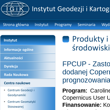
FPCUP - Zastos
dodanej Copern
prognozowania 
Program:
Caroli
Copernicus User 
Finansowanie:
Ko