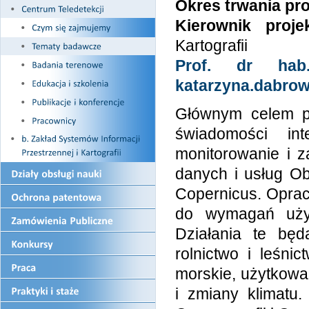
Okres trwania pro
Kierownik projek
Kartografii
Prof. dr hab.
katarzyna.dabrow
Głównym celem pr
świadomości int
monitorowanie i 
danych i usług O
Copernicus. Opra
do wymagań użyt
Działania te bę
rolnictwo i leśni
morskie, użytkowa
i zmiany klimatu