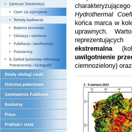
charakteryzująceg
Hydrothermal Coeff
końca marca w kole
uprawnych. Wart
reprezentującyc
ekstremalna
(kol
uwilgotnienie prze
ciemnozielony) ora