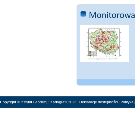
Copyright © Instytut Geodezji i Kartografii 2026 |
Deklaracje dostępności
|
Polityka