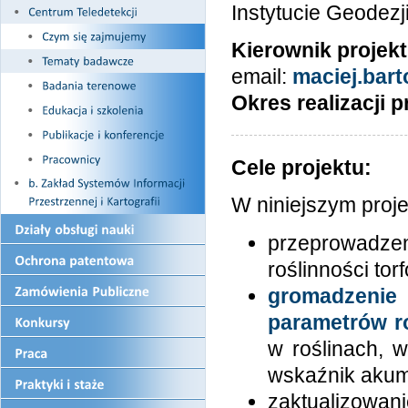
Instytucie Geodezji 
Kierownik projekt
email:
maciej.bart
Okres realizacji p
Cele projektu:
W niniejszym proje
przeprowadzen
roślinności to
gromadzeni
parametrów r
w roślinach, w
wskaźnik aku
zaktualizowa