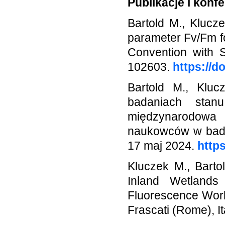
Publikacje i konf
Bartold M., Klucze
parameter Fv/Fm fo
Convention with Se
102603.
https://d
Bartold M., Klucz
badaniach stan
międzynarodow
naukowców w badan
17 maj 2024.
http
Kluczek M., Barto
Inland Wetlands
Fluorescence Wor
Frascati (Rome), It