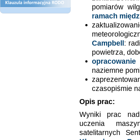
pomiarów wilg
ramach międz
zaktualizo
meteorologic
Campbell
: ra
powietrza, do
opracowanie 
naziemne pomia
zaprezentow
czasopiśmie 
Opis prac:
Wyniki prac nad 
uczenia maszy
satelitarnych Se