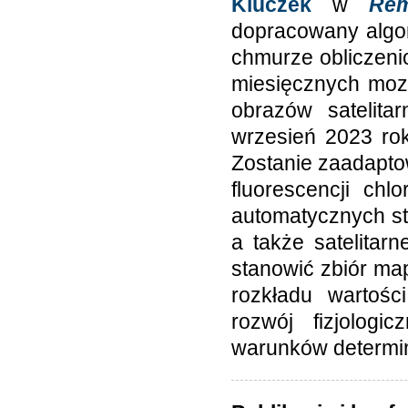
Kluczek
w
Rem
dopracowany algor
chmurze obliczeni
miesięcznych moz
obrazów satelita
wrzesień 2023 rok
Zostanie zaadapto
fluorescencji chl
automatycznych st
a także satelitar
stanowić zbiór ma
rozkładu wartości
rozwój fizjologi
warunków determinu