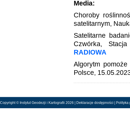
Media:
Choroby roślinno
satelitarnym, Nau
Satelitarne badani
Czwórka, Stacj
RADIOWA
Algorytm pomoże 
Polsce, 15.05.202
Copyright © Instytut Geodezji i Kartografii 2026 |
Deklaracje dostępności
|
Polityka