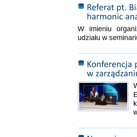
W imieniu organ
udziału w seminar
k
w